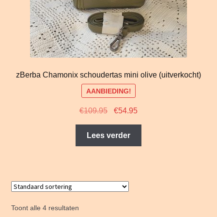
zBerba Chamonix schoudertas mini olive (uitverkocht)
AANBIEDING!
Oorspronkelijke
Huidige
€
109.95
€
54.95
prijs
prijs
was:
is:
Lees verder
€109.95.
€54.95.
Toont alle 4 resultaten