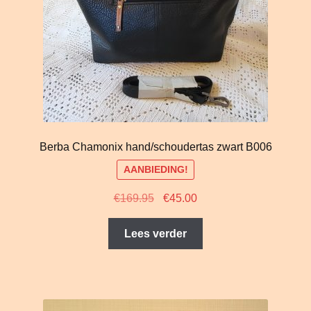
Berba Chamonix hand/schoudertas zwart B006
AANBIEDING!
Oorspronkelijke
Huidige
€
169.95
€
45.00
prijs
prijs
was:
is:
Lees verder
€169.95.
€45.00.