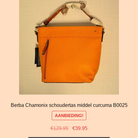
Berba Chamonix schoudertas middel curcuma B0025
AANBIEDING!
Oorspronkelijke
Huidige
€
129.95
€
39.95
prijs
prijs