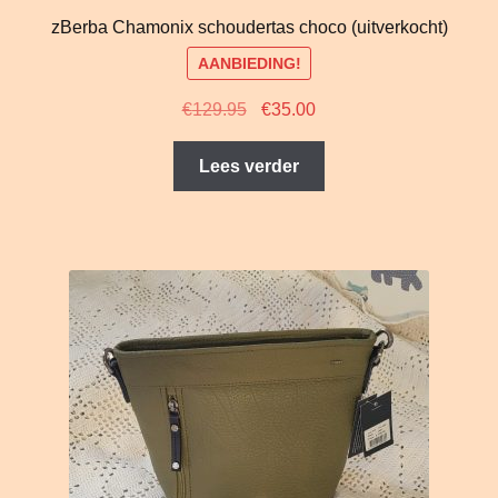
zBerba Chamonix schoudertas choco (uitverkocht)
AANBIEDING!
Oorspronkelijke
Huidige
€
129.95
€
35.00
prijs
prijs
was:
is:
Lees verder
€129.95.
€35.00.