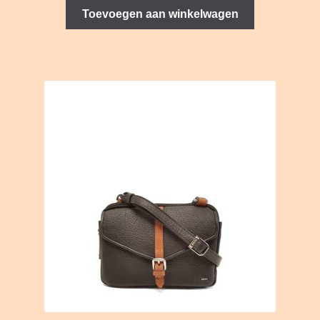
was:
is:
Toevoegen aan winkelwagen
€129.95.
€39.95.