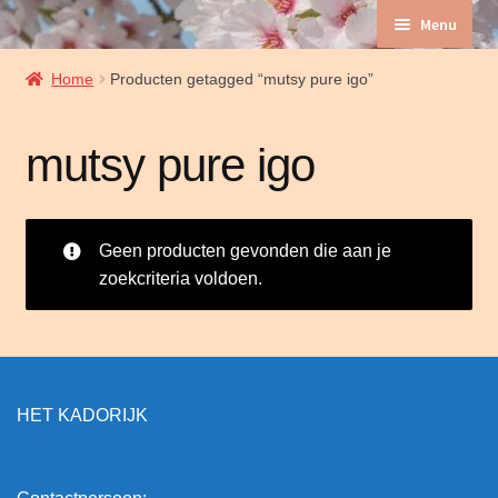
Ga
Ga
Menu
door
naar
naar
de
Subme
Home/ produkten
Home
Producten getagged “mutsy pure igo”
navigatie
inhoud
uitvou
Verzendkosten en retourneren
mutsy pure igo
Mijn account
Subme
Geen producten gevonden die aan je
Winkelmand
uitvou
zoekcriteria voldoen.
Algemene voorwaarden
Even voorstellen…
HET KADORIJK
Privacybeleid en Cookies
info@hetkadorijk.nl
www.hetkadorijk.nl
Afrekenen