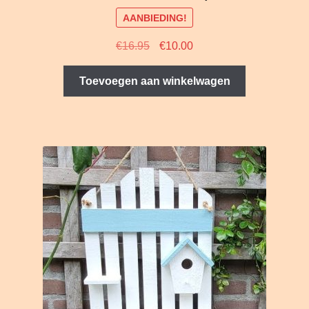
AANBIEDING!
Oorspronkelijke
Huidige
€
16.95
€
10.00
prijs
prijs
was:
is:
Toevoegen aan winkelwagen
€16.95.
€10.00.