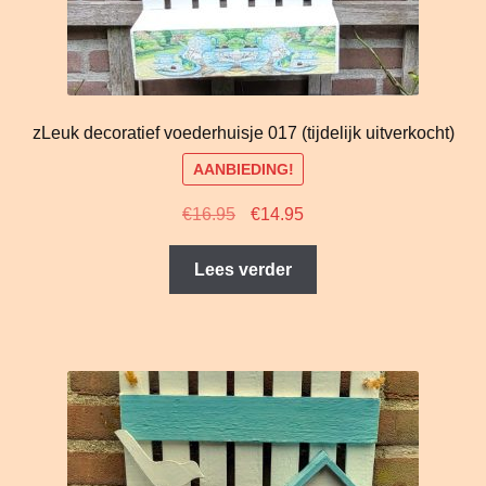
zLeuk decoratief voederhuisje 017 (tijdelijk uitverkocht)
AANBIEDING!
Oorspronkelijke
Huidige
€
16.95
€
14.95
prijs
prijs
was:
is:
Lees verder
€16.95.
€14.95.