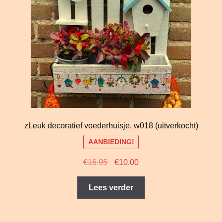
zLeuk decoratief voederhuisje, w018 (uitverkocht)
AANBIEDING!
Oorspronkelijke
Huidige
€
16.95
€
10.00
prijs
prijs
was:
is:
Lees verder
€16.95.
€10.00.