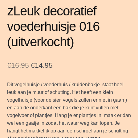
zLeuk decoratief
voederhuisje 016
(uitverkocht)
Oorspronkelijke
Huidige
€
16.95
€
14.95
prijs
prijs
Dit vogelhuisje / voederhuis / kruidenbakje staat heel
was:
is:
leuk aan je muur of schutting. Het heeft een klein
€16.95.
€14.95.
vogelhuisje (voor de sier, vogels zullen er niet in gaan )
en aan de onderkant een bak die je kunt vullen met
vogelvoer of plantjes. Hang je er plantjes in, maak er dan
wel een gaatje in zodat het water weg kan lopen. Je
hangt het makkelijk op aan een schroef aan je schutting