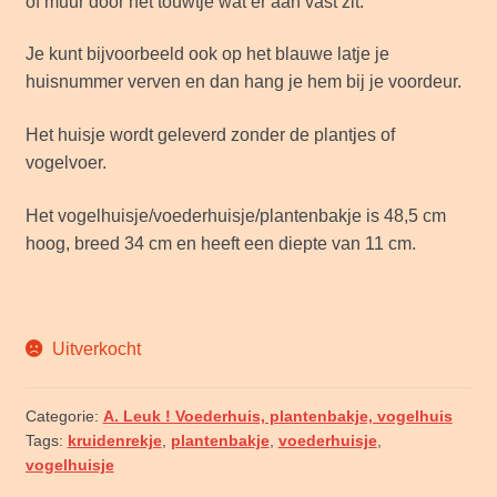
of muur door het touwtje wat er aan vast zit.
Je kunt bijvoorbeeld ook op het blauwe latje je
huisnummer verven en dan hang je hem bij je voordeur.
Het huisje wordt geleverd zonder de plantjes of
vogelvoer.
Het vogelhuisje/voederhuisje/plantenbakje is 48,5 cm
hoog, breed 34 cm en heeft een diepte van 11 cm.
Uitverkocht
Categorie:
A. Leuk ! Voederhuis, plantenbakje, vogelhuis
Tags:
kruidenrekje
,
plantenbakje
,
voederhuisje
,
vogelhuisje