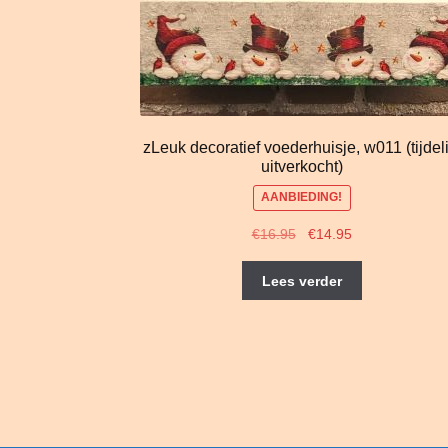
zLeuk decoratief voederhuisje, w011 (tijdeli
uitverkocht)
AANBIEDING!
Oorspronkelijke
Huidige
€
16.95
€
14.95
prijs
prijs
was:
is:
Lees verder
€16.95.
€14.95.