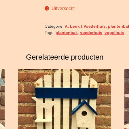
Uitverkocht
Categorie:
A. Leuk ! Voederhuis, plantenba
Tags:
plantenbak
,
voederhuis
,
vogelhuis
Gerelateerde producten