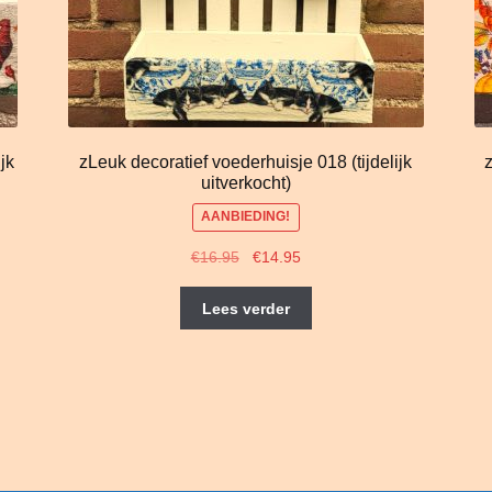
jk
zLeuk decoratief voederhuisje 018 (tijdelijk
z
uitverkocht)
AANBIEDING!
Oorspronkelijke
Huidige
€
16.95
€
14.95
prijs
prijs
was:
is:
Lees verder
€16.95.
€14.95.