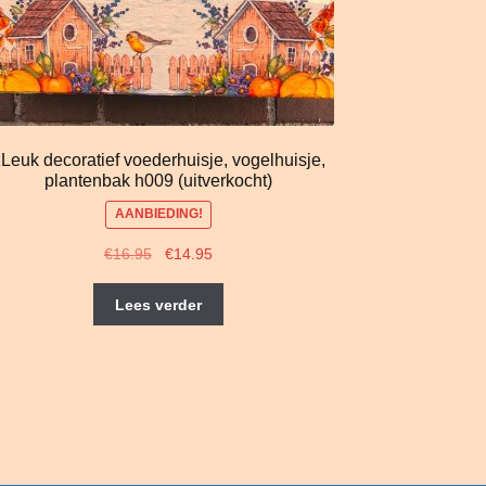
Leuk decoratief voederhuisje, vogelhuisje,
plantenbak h009 (uitverkocht)
AANBIEDING!
Oorspronkelijke
Huidige
€
16.95
€
14.95
prijs
prijs
was:
is:
Lees verder
€16.95.
€14.95.