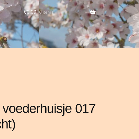
€
0.00
0 items
 voederhuisje 017
cht)