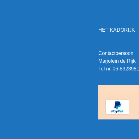
HET KADORIJK
info@hetkadorijk.n
www.hetkadorijk.n
Contactpersoon:
Marjolein de Rijk
Tel nr. 06-832398