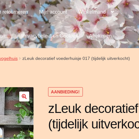
 retourneren
Mijn account
Winkelmand
llen…
Privacybeleid en Cookies
Afrekenen
vogelhuis
zLeuk decoratief voederhuisje 017 (tijdelijk uitverkocht)
AANBIEDING!
zLeuk decoratief
(tijdelijk uitverko