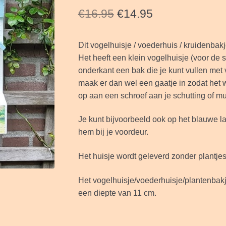
Oorspronkelijke
Huidige
€
16.95
€
14.95
prijs
prijs
Dit vogelhuisje / voederhuis / kruidenbakj
was:
is:
Het heeft een klein vogelhuisje (voor de s
€16.95.
€14.95.
onderkant een bak die je kunt vullen met v
maak er dan wel een gaatje in zodat het 
op aan een schroef aan je schutting of muu
Je kunt bijvoorbeeld ook op het blauwe l
hem bij je voordeur.
Het huisje wordt geleverd zonder plantjes
Het vogelhuisje/voederhuisje/plantenbakj
een diepte van 11 cm.