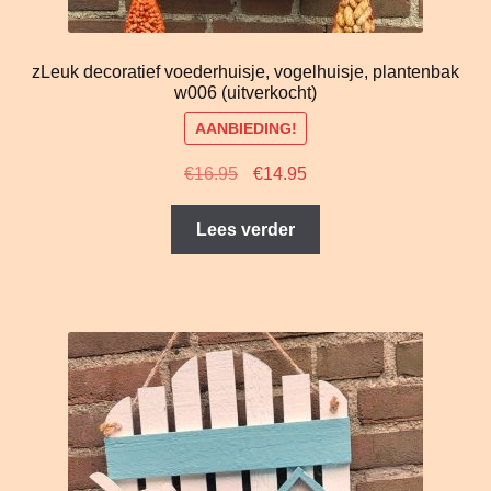
zLeuk decoratief voederhuisje, vogelhuisje, plantenbak
w006 (uitverkocht)
AANBIEDING!
Oorspronkelijke
Huidige
€
16.95
€
14.95
prijs
prijs
was:
is:
Lees verder
€16.95.
€14.95.