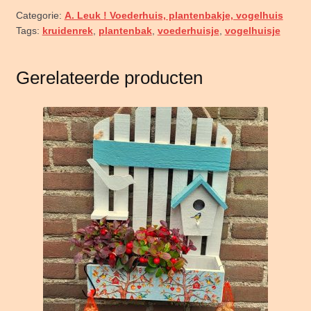
Categorie:
A. Leuk ! Voederhuis, plantenbakje, vogelhuis
Tags:
kruidenrek
,
plantenbak
,
voederhuisje
,
vogelhuisje
Gerelateerde producten