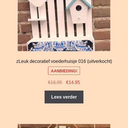
zLeuk decoratief voederhuisje 016 (uitverkocht)
AANBIEDING!
Oorspronkelijke
Huidige
€
16.95
€
14.95
prijs
prijs
was:
is:
Lees verder
€16.95.
€14.95.