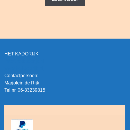
HET KADORIJK
info@hetkadorijk.nl
www.hetkadorijk.nl
Contactpersoon:
Marjolein de Rijk
Tel nr. 06-83239815