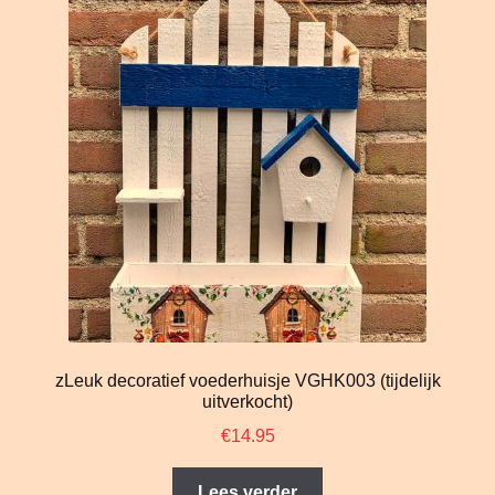
zLeuk decoratief voederhuisje VGHK003 (tijdelijk
uitverkocht)
€
14.95
Lees verder