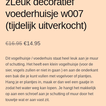
zLeuk decoratief
voederhuisje w007
(tijdelijk uitverkocht)
Oorspronkelijke
Huidige
€
16.95
€
14.95
prijs
prijs
Dit vogelhuisje / voederhuis staat heel leuk aan je muur
was:
is:
of schutting. Het heeft een klein vogelhuisje (voor de
€16.95.
€14.95.
sier, vogels zullen er niet in gaan ) en aan de onderkant
een bak die je kunt vullen met vogelvoer of plantjes.
Hang je er plantjes in, maak er dan wel een gaatje in
zodat het water weg kan lopen. Je hangt het makkelijk
op aan een schroef aan je schutting of muur door het
touwtje wat er aan vast zit.