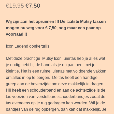
Oorspronkelijke
Huidige
€
19.95
€
7.50
prijs
prijs
Wij zijn aan het opruimen !!! De laatste Mutsy tassen
was:
is:
mogen nu weg voor € 7,50, nog maar een paar op
€19.95.
€7.50.
voorraad !!
Icon Legend donkergrijs
Met deze prachtige Mutsy Icon luiertas heb je alles wat
je nodig hebt bij de hand als je op pad bent met je
kleintje. Het is een ruime luiertas met voldoende vakken
om alles in op te bergen. De tas heeft een handige
greep aan de bovenzijde om deze makkelijk te dragen.
Hij heeft een schouderband en aan de achterzijde is de
tas voorzien van verstelbare schouderbandjes zodat de
tas eveneens op je rug gedragen kan worden. Wil je de
bandjes van de rug opbergen, dan kan dat makkelijk. Je