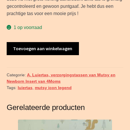
gecontroleerd en gewoon puntgaaf. Je hebt dus een
prachtige tas voor een mooie prijs !
1 op voorraad
ILG028
Toevoegen aan winkelwagen
Mutsy
Icon
Legend
donkergrijs
Categorie:
A. Luiertas, verzorgingstassen van Mutsy en
Newborn Insert van 4Moms
nu
Tags:
luiertas
,
mutsy icon legend
voor
€
7,50
Gerelateerde producten
!!
aantal