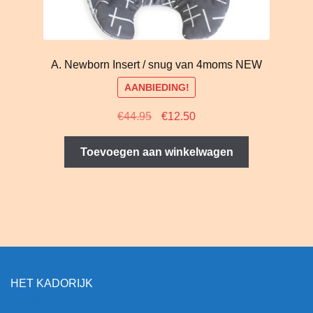
A. Newborn Insert / snug van 4moms NEW
AANBIEDING!
Oorspronkelijke
Huidige
€
44.95
€
12.50
prijs
prijs
was:
is:
Toevoegen aan winkelwagen
€44.95.
€12.50.
HET KADORIJK
info@hetkadorijk.nl