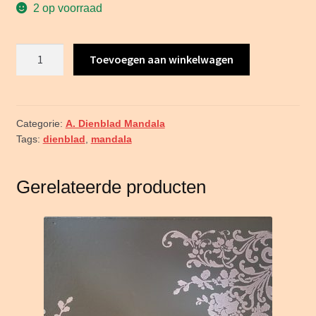
2 op voorraad
2a.
Toevoegen aan winkelwagen
Dienblad
met
Mandala
sjabloon
Categorie:
A. Dienblad Mandala
Tags:
dienblad
,
mandala
DB01
aantal
Gerelateerde producten