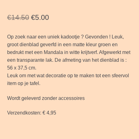
Oorspronkelijke
Huidige
€
14.50
€
5.00
prijs
prijs
Op zoek naar een uniek kadootje ? Gevonden ! Leuk,
was:
is:
groot dienblad geverfd in een matte kleur groen en
€14.50.
€5.00.
bedrukt met een Mandala in witte krijtverf. Afgewerkt met
een transparante lak. De afmeting van het dienblad is :
56 x 37,5 cm.
Leuk om met wat decoratie op te maken tot een sfeervol
item op je tafel.
Wordt geleverd zonder accessoires
Verzendkosten: € 4,95