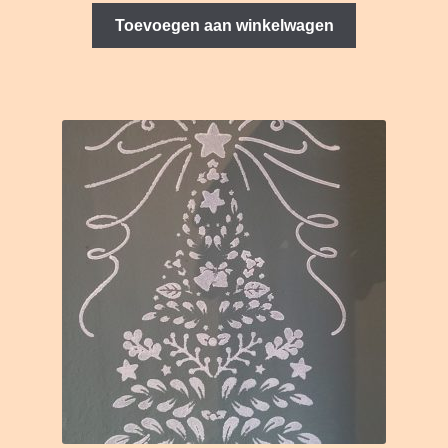
was:
is:
Toevoegen aan winkelwagen
€14.50.
€5.00.