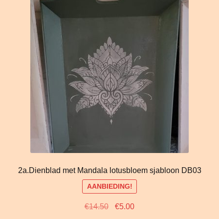
2a.Dienblad met Mandala lotusbloem sjabloon DB03
AANBIEDING!
Oorspronkelijke
Huidige
€
14.50
€
5.00
prijs
prijs