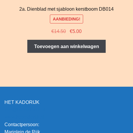
2a. Dienblad met sjabloon kerstboom DB014
AANBIEDING!
Oorspronkelijke
Huidige
€
14.50
€
5.00
prijs
prijs
was:
is:
Toevoegen aan winkelwagen
€14.50.
€5.00.
HET KADORIJK
info@hetkadorijk.nl
www.hetkadorijk.nl
Contactpersoon:
Marjolein de Rijk