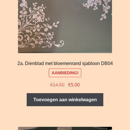
2a. Dienblad met bloemenrand sjabloon DB04
AANBIEDING!
Oorspronkelijke
Huidige
€
14.50
€
5.00
prijs
prijs
was:
is:
Toevoegen aan winkelwagen
€14.50.
€5.00.